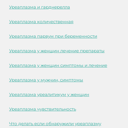
Уреаплазма и гарднерелла
Уреаплазма количественная
Уреаплазма парвум при беременности
Уреаплазма у женщин лечение препараты
Уреаплазма у женщин симптомы и лечение
Уреаплазма у мужчин, симптомы
Уреаплазма уреалитикум у женщин
Уреаплазма чувствительность
Что делать если обнаружили уреаплазму