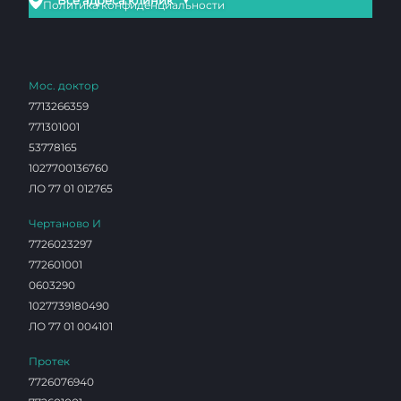
Все адреса клиник
Политика конфиденциальности
Мос. доктор
7713266359
771301001
53778165
1027700136760
ЛО 77 01 012765
Чертаново И
7726023297
772601001
0603290
1027739180490
ЛО 77 01 004101
Протек
7726076940