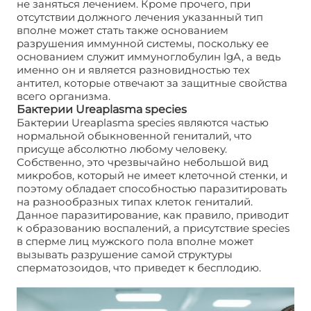
не заняться лечением. Кроме прочего, при
отсутствии должного лечения указанный тип
вполне может стать также основанием
разрушения иммунной системы, поскольку ее
основанием служит иммуноглобулин lgA, а ведь
именно он и является разновидностью тех
антител, которые отвечают за защитные свойства
всего организма.
Бактерии Ureaplasma species
Бактерии Ureaplasma species являются частью
нормальной обыкновенной гениталий, что
присуще абсолютно любому человеку.
Собственно, это чрезвычайно небольшой вид
микробов, который не имеет клеточной стенки, и
поэтому обладает способностью паразитировать
на разнообразных типах клеток гениталий.
Данное паразитирование, как правило, приводит
к образованию воспалений, а присутствие species
в сперме лиц мужского пола вполне может
вызывать разрушение самой структуры
сперматозоидов, что приведет к бесплодию.
Уреаплазма виды