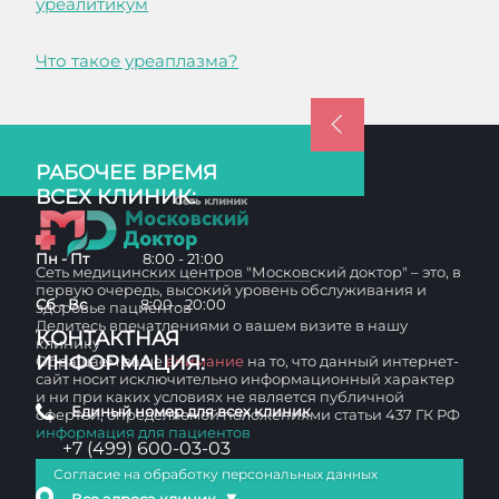
уреалитикум
Что такое уреаплазма?
РАБОЧЕЕ ВРЕМЯ
ВСЕХ КЛИНИК:
Пн - Пт
8:00 - 21:00
Сеть медицинских центров "Московский доктор" – это, в
первую очередь, высокий уровень обслуживания и
Сб - Вс
8:00 - 20:00
здоровье пациентов
Делитесь впечатлениями о вашем визите в нашу
КОНТАКТНАЯ
клинику
ИНФОРМАЦИЯ:
Обращаем ваше
внимание
на то, что данный интернет-
сайт носит исключительно информационный характер
и ни при каких условиях не является публичной
Единый номер для всех клиник
офертой, определяемой положениями статьи 437 ГК РФ
информация для пациентов
+7 (499) 600-03-03
Согласие на обработку персональных данных
▼