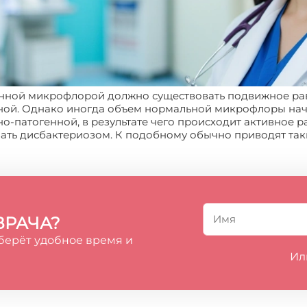
енной микрофлорой должно существовать подвижное ра
ной. Однако иногда объем нормальной микрофлоры начи
но-патогенной, в результате чего происходит активное 
ать дисбактериозом. К подобному обычно приводят таки
ВРАЧА?
берёт удобное время и
Ил