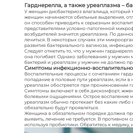
Гарднерелла, а также уреаплазма – 
У женщин дисбактериоз влагалища, который т
женщин начинаются обильные выделения, отл
он способен приводить к серьезным воспалит
представителями условно-патогенной микроф
возбудителей значится уреаплазма. По данно
лечиться. В некоторых случаях эти микроорг
развития бактериального вагиноза, инфекцио
Следует отметить то, что у мужчин гарднерел
она погибает. Однако заболевания у мужчин
бактерий и уреаплазм у мужчин не должно при
Симптомы инфекционно-воспалительно
Воспалительные процессы с сочетанием гард
попадание в половые пути уреаплазм, если в
уреаплазм обостряется при проникновении г
Симптомы включают в себя дискомфорт, жжение
болевыми ощущениями. Острое воспаление м
уреаплазм обычно протекает без каких-либо 
обязательно будут проявляться.
Женщина в обязательном порядке должна прой
выявить, лечение не требуется. В противном
используя пробиотики. Обратитесь к медику,