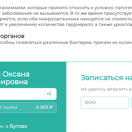
ганизмами, которые принято относить к условно-патоге
 заболевания не вызываются. В то же время присутствуе
ряется, если оба микроорганизма находятся на слизист
ят к увеличению количества гарднерелл, а также уреапла
 органов
собны появляться различные бактерии, причем их колич
а Оксана
Записаться н
ировна
Не удалось загрузить 
+3
й приём
4 200 ₽
м: в
Бутово