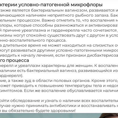
бактерии условно-патогенной микрофлоры
акже является бактериальным вагинозом, развивается и
ичающиеся наличием неприятного рыбного запаха. Бак
ельным процессом. Важно отметить то, что воспаления 
лоры, которые способны размножаться и активизироват
й причине уреаплазма и гарденерелла часто сочетаются 
анизмы могут спокойно существовать друг с другом в ус
нно-воспалительного процесса.
ла длительное время не может находиться на слизистых о
 могут развиваться другими условно-патогенными мик
водить к началу лечения, если признаки дисбактериоза 
го процесса
нерелл и уреаплазм характерны для женщин. К воспал
 наличии есть бактериальный вагиноз, развивающийся из
арднерелл).
, а также зуд в области половых органов. Кроме этого,
ожет приводить к повышению температуры тела и недо
симптомов. Если же воспаление обуславливается наличи
ти обследование и узнать о наличии всех воспалительн
 случае нужно принимать антибиотики и восстанавливат
 и вы обязательно будете здоровыми!
Уреаплазма и гард