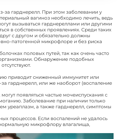
з-за гарднерелл. При этом заболевании у
териальный вагиноз необходимо лечить, ведь
могут вызываться гарднереллами или другими
ься в собственных проявлениях. Среди таких
друг с другом и обязательно должны
ловно-патогенной микрофлоре и без риска
болочках половых путей, так как очень часто
роорганизмами. Обнаружение подобных
отсутствуют.
ению приводит сниженный иммунитет или
-за гарднерелл, или же наоборот (воспаление
 могут появляться частые мочеиспускания с
моганию. Заболевание при наличии только
ем уреаплазм, а также гарднерелл, симптомы
ых процессов. Если воспалений не удалось
ь нормальную микрофлору влагалища,
нерелла