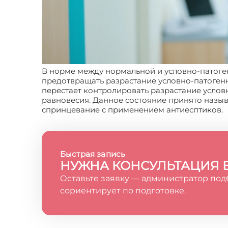
В норме между нормальной и условно-патог
предотвращать разрастание условно-патоген
перестает контролировать разрастание услов
равновесия. Данное состояние принято назыв
спринцевание с применением антиесптиков.
Быстрая запись
НУЖНА КОНСУЛЬТАЦИЯ 
Оставьте заявку — администратор под
сориентирует по подготовке.