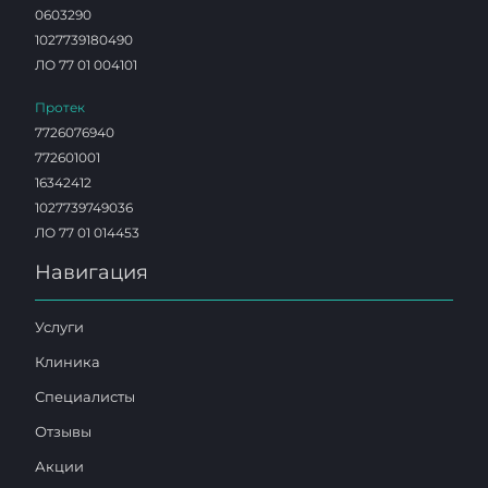
0603290
1027739180490
ЛО 77 01 004101
Протек
7726076940
772601001
16342412
1027739749036
ЛО 77 01 014453
Навигация
Услуги
Клиника
Специалисты
Отзывы
Акции