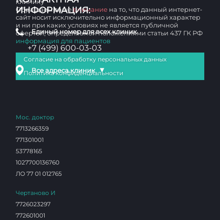
клинику
ИНФОРМАЦИЯ:
Обращаем ваше
внимание
на то, что данный интернет-
сайт носит исключительно информационный характер
и ни при каких условиях не является публичной
Единый номер для всех клиник
офертой, определяемой положениями статьи 437 ГК РФ
информация для пациентов
+7 (499) 600-03-03
Согласие на обработку персональных данных
▼
Все адреса клиник
Политика конфиденциальности
Мос. доктор
7713266359
771301001
53778165
1027700136760
ЛО 77 01 012765
Чертаново И
7726023297
772601001