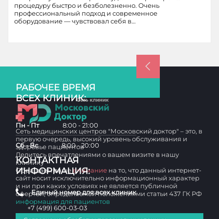
процедуру быстро и безболезненно. Очень
профессиональный подход и современное
оборудование — чувствовал себя в…
РАБОЧЕЕ ВРЕМЯ
ВСЕХ КЛИНИК:
Пн - Пт
8:00 - 21:00
Сеть медицинских центров "Московский доктор" – это, в
первую очередь, высокий уровень обслуживания и
Сб - Вс
8:00 - 20:00
здоровье пациентов
Делитесь впечатлениями о вашем визите в нашу
КОНТАКТНАЯ
клинику
ИНФОРМАЦИЯ:
Обращаем ваше
внимание
на то, что данный интернет-
сайт носит исключительно информационный характер
и ни при каких условиях не является публичной
Единый номер для всех клиник
офертой, определяемой положениями статьи 437 ГК РФ
информация для пациентов
+7 (499) 600-03-03