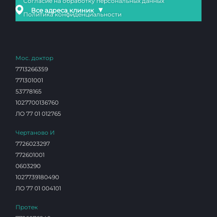
Согласие на обработку персональных данных
▼
Все адреса клиник
Политика конфиденциальности
Мос. доктор
7713266359
771301001
53778165
1027700136760
ЛО 77 01 012765
Чертаново И
7726023297
772601001
0603290
1027739180490
ЛО 77 01 004101
Протек