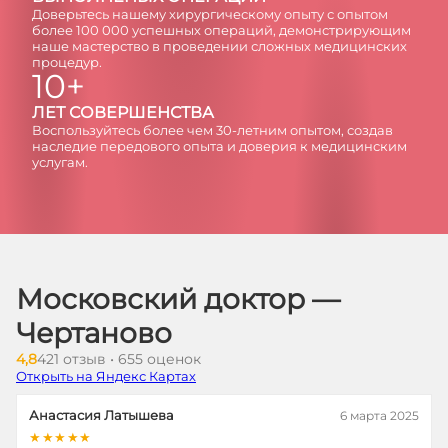
Доверьтесь нашему хирургическому опыту с опытом
более 100 000 успешных операций, демонстрирующим
наше мастерство в проведении сложных медицинских
процедур.
10+
ЛЕТ СОВЕРШЕНСТВА
Воспользуйтесь более чем 30-летним опытом, создав
наследие передового опыта и доверия к медицинским
услугам.
Московский доктор —
Чертаново
4,8
421 отзыв • 655 оценок
Открыть на Яндекс Картах
Анастасия Латышева
6 марта 2025
★★★★★