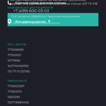
Единый номер для всех клиник
офертой, определяемой положениями статьи 437 ГК РФ
информация для пациентов
+7 (499) 600-03-03
Согласие на обработку персональных данных
▼
Все адреса клиник
Политика конфиденциальности
Мос. доктор
7713266359
771301001
53778165
1027700136760
ЛО 77 01 012765
Чертаново И
7726023297
772601001
0603290
1027739180490