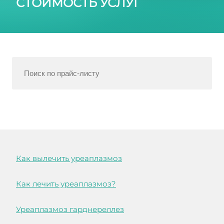
СТОИМОСТЬ УСЛУГ
Как вылечить уреаплазмоз
Как лечить уреаплазмоз?
Уреаплазмоз гарднереллез