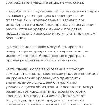
уретрах, затем увидите выделяемую слизь;
• подобные вышеуказанные признаки имеют ярко
выраженную тенденцию к периодическим
появлениям и исчезновениям. Однако при
игнорировании лечебных процедур воспаления
разовьются на уретрах, яичном придатке,
предстательных железах и могут стать причинами
бесплодия;
• уреаплазмозы также могут быть чреваты
изнуряющими уретритами, во время которых
имеет место резь, боль, жжение в уретрах и
прочая раздражающая симптоматика;
• есть случаи, когда заболевания проходят
самостоятельно, однако, высок риск его перехода
на хронический уровень, что приводит к
значительному ухудшению и наличию
утяжеляющихся обострений. В частности, могут
развиться эпидидимиты, во время которых
воспаляются придатки яичек. Дискомфорт
отсутствует, при этом придатки становятся
значительно уплотненными и увеличиваются в