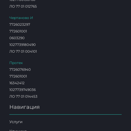
ЛО 77 01 012765
Чертаново И
7726023297
772601001
0603290
1027739180490
ЛО 77 01 004101
Протек
7726076940
772601001
16342412
1027739749036
ЛО 77 01 014453
Навигация
Услуги