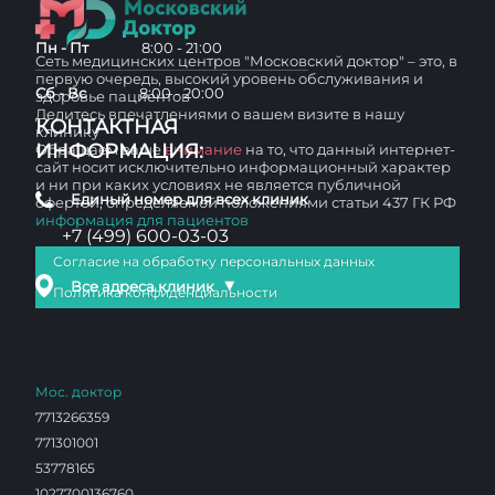
Пн - Пт
8:00 - 21:00
Сеть медицинских центров "Московский доктор" – это, в
первую очередь, высокий уровень обслуживания и
Сб - Вс
8:00 - 20:00
здоровье пациентов
Делитесь впечатлениями о вашем визите в нашу
КОНТАКТНАЯ
клинику
ИНФОРМАЦИЯ:
Обращаем ваше
внимание
на то, что данный интернет-
сайт носит исключительно информационный характер
и ни при каких условиях не является публичной
Единый номер для всех клиник
офертой, определяемой положениями статьи 437 ГК РФ
информация для пациентов
+7 (499) 600-03-03
Согласие на обработку персональных данных
▼
Все адреса клиник
Политика конфиденциальности
Мос. доктор
7713266359
771301001
53778165
1027700136760