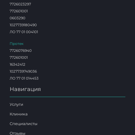
7726023297
772601001
0603290
1027739180490
ЛО 77 01 004101
Протек
7726076940
772601001
16342412
1027739749036
ЛО 77 01 014453
Навигация
Услуги
Клиника
Специалисты
Отзывы