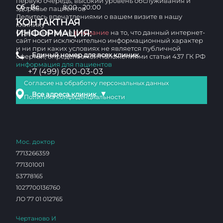
первую очередь, высокий уровень обслуживания и
Сб - Вс
8:00 - 20:00
здоровье пациентов
Делитесь впечатлениями о вашем визите в нашу
КОНТАКТНАЯ
клинику
ИНФОРМАЦИЯ:
Обращаем ваше
внимание
на то, что данный интернет-
сайт носит исключительно информационный характер
и ни при каких условиях не является публичной
Единый номер для всех клиник
офертой, определяемой положениями статьи 437 ГК РФ
информация для пациентов
+7 (499) 600-03-03
Согласие на обработку персональных данных
▼
Все адреса клиник
Политика конфиденциальности
Мос. доктор
7713266359
771301001
53778165
1027700136760
ЛО 77 01 012765
Чертаново И