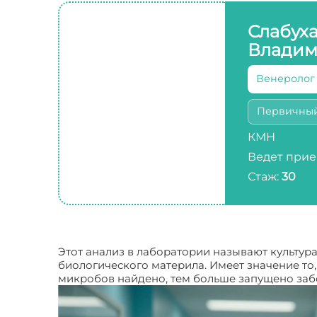
Слабух
Владим
Венеролог
Первичны
КМН
Ведет прие
Стаж:
30
Этот анализ в лаборатории называют культур
биологического материла. Имеет значение то
микробов найдено, тем больше запущено заб