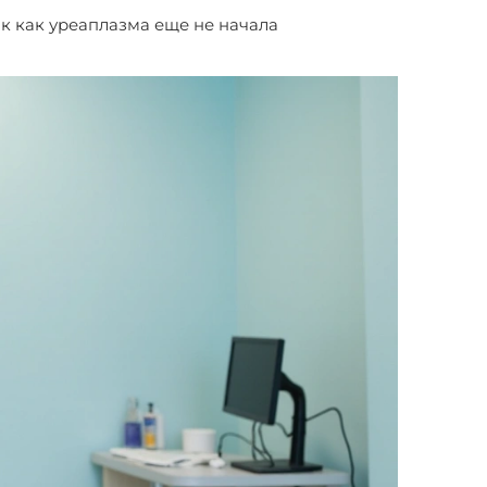
так как уреаплазма еще не начала
иотики уреаплазма