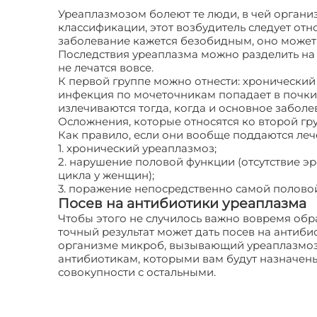
Уреаплазмозом болеют те люди, в чей орган
классификации, этот возбудитель следует отн
заболевание кажется безобидным, оно может 
Последствия уреаплазма можно разделить на 
не лечатся вовсе.
К первой группе можно отнести: хронический 
инфекция по мочеточникам попадает в почки)
излечиваются тогда, когда и основное заболе
Осложнения, которые относятся ко второй гру
Как правило, если они вообще поддаются лече
1. хронический уреаплазмоз;
2. нарушение половой функции (отсутствие э
цикла у женщин);
3. поражение непосредственно самой половой
Посев на антибиотики уреаплазма
Чтобы этого не случилось важно вовремя обр
точный результат может дать посев на антиби
организме микроб, вызывающий уреаплазмоз, 
антибиотикам, которыми вам будут назначены в
совокупности с остальными.