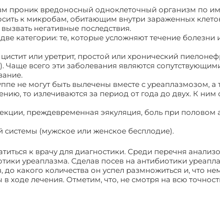
изм проник вредоносный одноклеточный организм по им
осить к микробам, обитающим внутри зараженных клеток.
вызвать негативные последствия.
две категории: те, которые усложняют течение болезни 
цистит или уретрит, простой или хронический пиелонефр
. Чаще всего эти заболевания являются сопутствующими
вание.
ппе не могут быть вылечены вместе с уреаплазмозом, а
нию, то излечиваются за период от года до двух. К ним 
рекции, преждевременная эякуляция, боль при половом 
 системы (мужское или женское бесплодие).
атиться к врачу для диагностики. Среди перечня анализ
отики уреаплазма. Сделав посев на антибиотики уреапла
до какого количества он успел размножиться и, что нем
 ходе лечения. Отметим, что, не смотря на всю точность