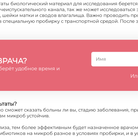
ьтаты биологический материал для исследования берется
чеиспускательного канала, так же может исследоваться 
, шейки матки и сводов влагалища. Важно проводить про
 специальную пробирку с транспортной средой. После 
ВРАЧА?
берёт удобное время и
Ил
ьтаты?
чно сможет сказать больны ли вы, стадию заболевания, п
ам микроб устойчив.
ализа, тем более эффективным будет назначенное врачом
тибиотиков на микроб разное в условиях пробирки, и в 