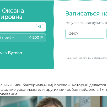
а Оксана
Записаться н
ировна
Не удалось загрузить 
+3
й приём
4 200 ₽
м: в
Бутово
Нажимая кнопку, вы соглашает
альным (или бактериальным) посевом, который делается 
, сколько уреаплазм или других микробов найдено в 1 м
олевание.