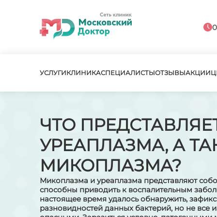
0
УСЛУГИ
КЛИНИКА
СПЕЦИАЛИСТЫ
ОТЗЫВЫ
АКЦИИ
Ц
ЧТО ПРЕДСТАВЛЯЕ
УРЕАПЛАЗМА, А ТА
МИКОПЛАЗМА?
Микоплазма и уреаплазма представляют собо
способны приводить к воспалительным заболе
настоящее время удалось обнаружить, зафик
разновидностей данных бактерий, но не все 