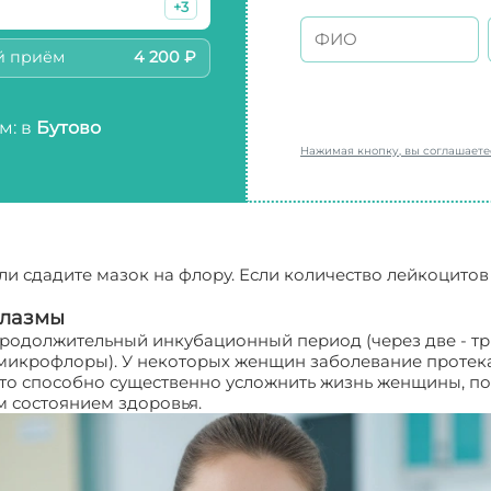
+3
й приём
4 200 ₽
м: в
Бутово
Нажимая кнопку, вы соглашает
если сдадите мазок на флору. Если количество лейкоцит
плазмы
родолжительный инкубационный период (через две - тр
микрофлоры). У некоторых женщин заболевание протека
это способно существенно усложнить жизнь женщины, п
м состоянием здоровья.