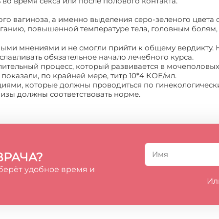
 во время секса или после полового контакта.
го вагиноза, а именно выделения серо-зеленого цвета с
ганию, повышенной температуре тела, головным болям, 
ыми мнениями и не смогли прийти к общему вердикту. Н
лавливать обязательное начало лечебного курса.
ительный процесс, который развивается в мочеполовых 
 показали, по крайней мере, титр 10*4 КОЕ/мл.
иями, которые должны проводиться по гинекологическ
лизы должны соответствовать норме.
ВРАЧА?
берёт удобное время и
Ил