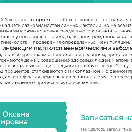
й бактерии, которые способны приводить к воспалитель
мнадцать разновидностей данных бактерий, но не все и
змами можно во время сексуального контакта, а также
у малышу инфекцию в период ожидания рождения своего 
 гинеколога и проведения определенных манипуляций.
 инфекции являются венерическими забол
ы, а также уреаплазмы приводят к инфекциям, предста
встречаются даже у совершенно здоровых людей. Наприме
ентов здоровых женщин, ведущих половую жизнь. Сексуа
 53 процентов, сталкиваются с микоплазмой. По данной п
о, если инфекция привела к воспалительному процессу
воспалительного процесса были исключены.
а Оксана
Записаться н
ировна
Не удалось загрузить 