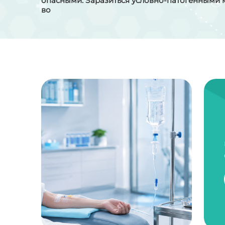
опасными. Заразиться условно-патогенными
во