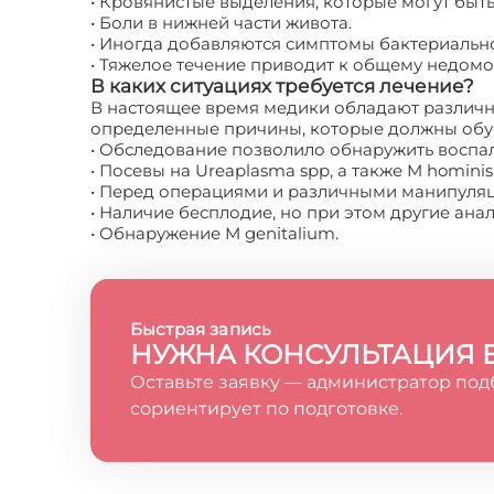
• Кровянистые выделения, которые могут быть
• Боли в нижней части живота.
• Иногда добавляются симптомы бактериально
• Тяжелое течение приводит к общему недомо
В каких ситуациях требуется лечение?
В настоящее время медики обладают различн
определенные причины, которые должны обус
• Обследование позволило обнаружить воспал
• Посевы на Ureaplasma spp, а также M hominis
• Перед операциями и различными манипуляц
• Наличие бесплодие, но при этом другие ана
• Обнаружение M genitalium.
Быстрая запись
НУЖНА КОНСУЛЬТАЦИЯ 
Оставьте заявку — администратор под
сориентирует по подготовке.