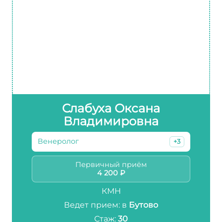
Слабуха Оксана
Владимировна
Венеролог
+3
Первичный приём
4 200 ₽
КМН
Ведет прием: в
Бутово
Стаж:
30