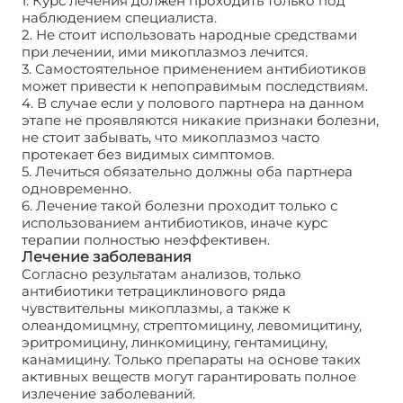
1. Курс лечения должен проходить только под
наблюдением специалиста.
2. Не стоит использовать народные средствами
при лечении, ими микоплазмоз лечится.
3. Самостоятельное применением антибиотиков
может привести к непоправимым последствиям.
4. В случае если у полового партнера на данном
этапе не проявляются никакие признаки болезни,
не стоит забывать, что микоплазмоз часто
протекает без видимых симптомов.
5. Лечиться обязательно должны оба партнера
одновременно.
6. Лечение такой болезни проходит только с
использованием антибиотиков, иначе курс
терапии полностью неэффективен.
Лечение заболевания
Согласно результатам анализов, только
антибиотики тетрациклинового ряда
чувствительны микоплазмы, а также к
олеандомицмну, стрептомицину, левомицитину,
эритромицину, линкомицину, гентамицину,
канамицину. Только препараты на основе таких
активных веществ могут гарантировать полное
излечение заболеваний.