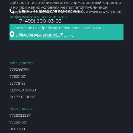
сайт носит исключительно информационный характер
и ни при каких условиях не является публичной
Единый номер для всех клиник
офертой, определяемой положениями статьи 437 ГК РФ
информация для пациентов
+7 (499) 600-03-03
Согласие на обработку персональных данных
▼
Все адреса клиник
Политика конфиденциальности
Мос. доктор
7713266359
771301001
53778165
1027700136760
ЛО 77 01 012765
Чертаново И
7726023297
772601001
0603290