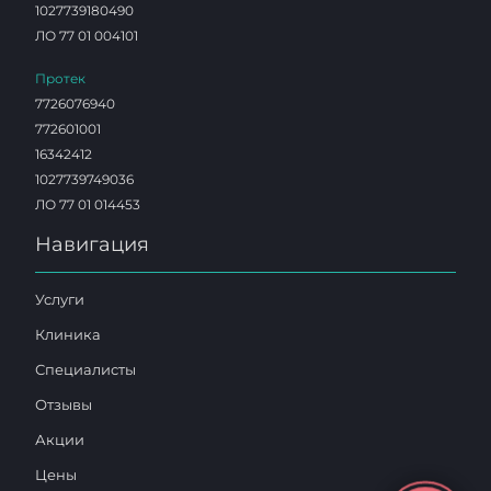
1027739180490
ЛО 77 01 004101
Протек
7726076940
772601001
16342412
1027739749036
ЛО 77 01 014453
Навигация
Услуги
Клиника
Специалисты
Отзывы
Акции
Цены